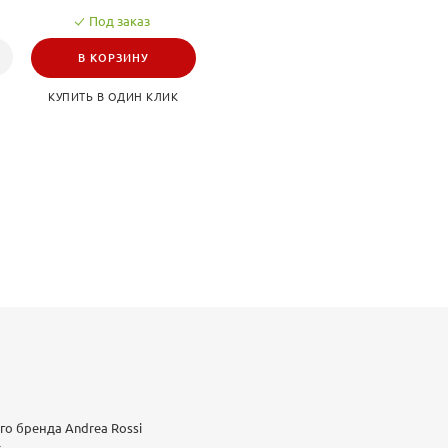
итель - Южная Корея.
Под заказ
 узор.
терьеров в духе
В КОРЗИНУ
КУПИТЬ В ОДИН КЛИК
го бренда Andrea Rossi