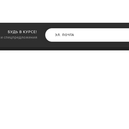
БУДЬ В КУРСЕ!
и и спецпредложения
КАТАЛОГ
ИНФОРМАЦИЯ
Обои
О компании
ны
Жидкие обои
Акции
 не
но
Лепнина
Оплата и доставк
Декоративные штукатурки
Возврат товара
Декоративный камень
Шоу Рум