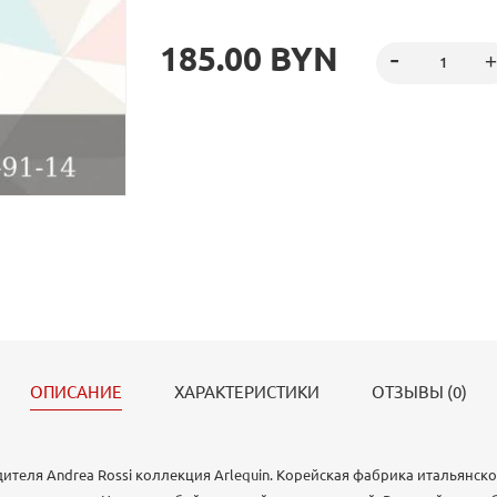
обходятся цветочные мотивы. Страна производ
Вид обоев - виниловые. Рисунок геометрический
185.00 BYN
Геометрический узор – атрибут современных ин
минимализма.
ОПИСАНИЕ
ХАРАКТЕРИСТИКИ
ОТЗЫВЫ (0)
ителя Andrea Rossi коллекция Arlequin. Корейская фабрика итальянско