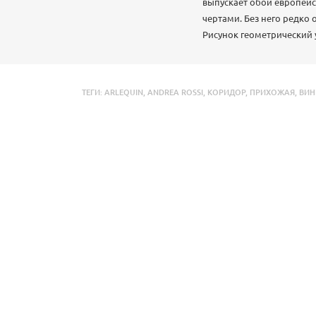
выпускает обои европейс
чертами. Без него редко
Рисунок геометрический 
ТЕГИ:
ARLEQUIN
,
ANDREA ROSSI
,
КОРИДОР
,
ПРИХОЖАЯ
,
ВИН