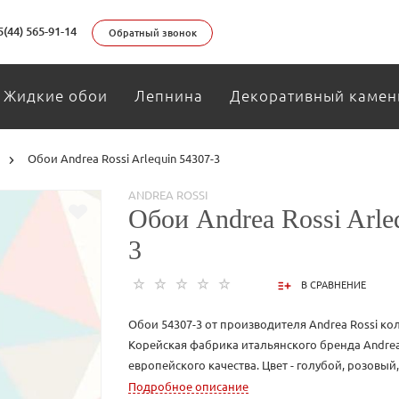
5(44) 565-91-14
Обратный звонок
Жидкие обои
Лепнина
Декоративный камен
Обои Andrea Rossi Arlequin 54307-3
ANDREA ROSSI
Обои Andrea Rossi Arle
3
В СРАВНЕНИЕ
Обои 54307-3 от производителя Andrea Rossi кол
Корейская фабрика итальянского бренда Andrea
европейского качества. Цвет - голубой, розовый
Розовый цвет обладает женственными чертами. 
Подробное описание