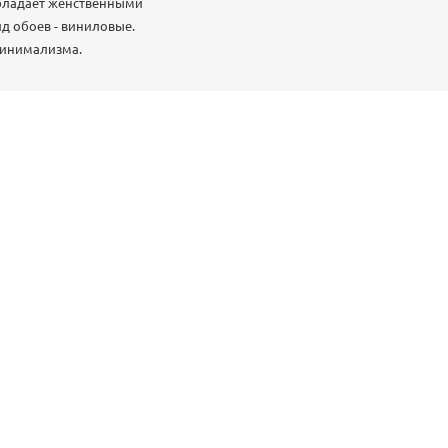
 обладает женственными
д обоев - виниловые.
минимализма.