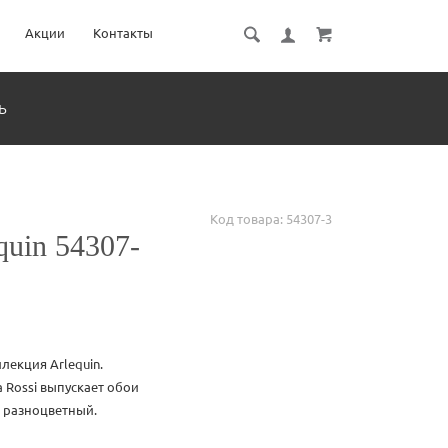
Акции
Контакты
ь
Код товара:
54307-3
quin 54307-
лекция Arlequin.
 Rossi выпускает обои
, разноцветный.
Без него редко