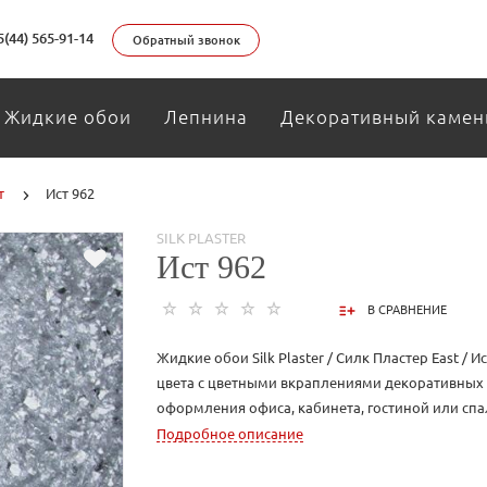
5(44) 565-91-14
Обратный звонок
Жидкие обои
Лепнина
Декоративный камен
т
Ист 962
SILK PLASTER
Ист 962
В СРАВНЕНИЕ
Жидкие обои Silk Plaster / Силк Пластер East / И
цвета с цветными вкраплениями декоративных
оформления офиса, кабинета, гостиной или спа
производства обоев используется только натур
Подробное описание
шелковое волокно, минеральный наполнитель, 
различные декоративные добавки. Все перечи