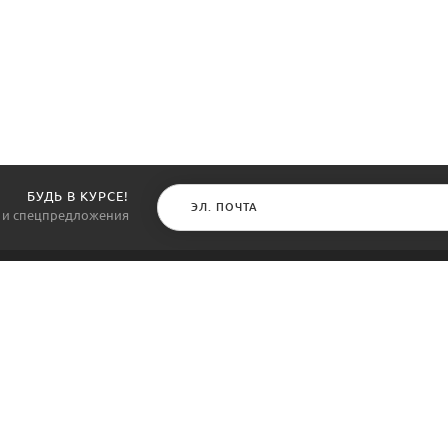
БУДЬ В КУРСЕ!
и и спецпредложения
КАТАЛОГ
ИНФОРМАЦИЯ
Обои
О компании
ны
Жидкие обои
Акции
 не
но
Лепнина
Оплата и доставк