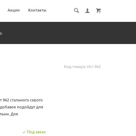
Акции
Контакты
ь
Код товара:
Ист 962
ст 962 стального серого
 добавок подойдут для
льни. Для
альная целлюлоза,
цветной кварц и
Под заказ
сленные компоненты