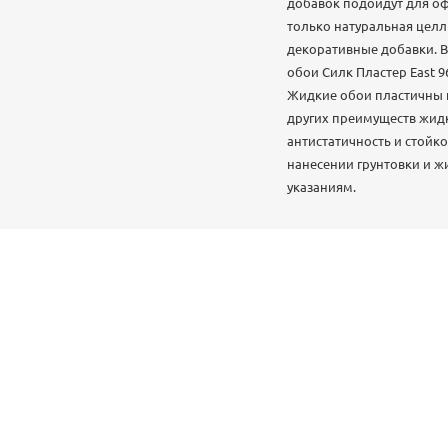
добавок подойдут для оф
только натуральная цел
декоративные добавки. 
обои Силк Пластер East 
Жидкие обои пластичны и
других преимуществ жидк
антистатичность и стойко
нанесении грунтовки и жи
указаниям.