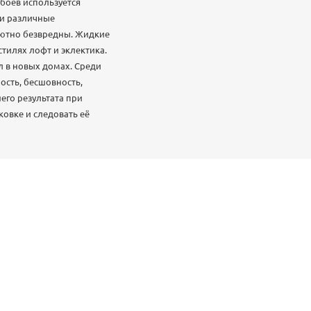
боев используется
 и различные
лютно безвредны. Жидкие
тилях лофт и эклектика.
л в новых домах. Среди
ость, бесшовность,
его результата при
ковке и следовать её