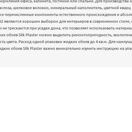
ормления офиса, кабинета, гостиной или спальни. Для производства о
люлоза, шелковое волокно, минеральный наполнитель, цветной кварц
Все перечисленные компоненты естественного происхождения и абсо
962 являются хорошим выбором для интерьеров в современном стиле, с
 не трескаются при усадке дома, что позволяет использовать материа
их обоев Silk Plaster можно выделить ремонтопригодность, экологичн
сть цвета. Расход одной упаковки жидких обоев до 4 кв.м. Для наилучш
дких обоев Silk Plaster важно внимательно изучить инструкцию на упа