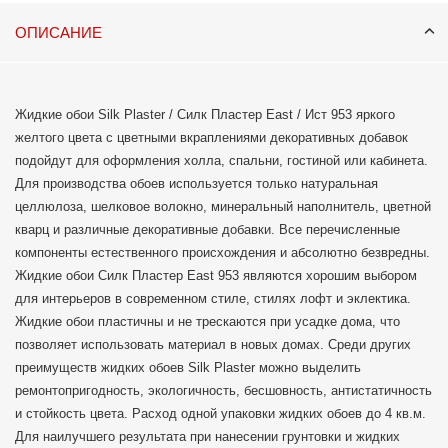
Для наилучшего результата при нанесении грунтовки и жидких
ОПИСАНИЕ
обоев Silk Plaster важно внимательно изучить инструкцию на
упаковке и следовать её указаниям.
Жидкие обои Silk Plaster / Силк Пластер East / Ист 953 яркого
желтого цвета с цветными вкраплениями декоративных добавок
подойдут для оформления холла, спальни, гостиной или кабинета.
Для производства обоев используется только натуральная
целлюлоза, шелковое волокно, минеральный наполнитель, цветной
кварц и различные декоративные добавки. Все перечисленные
компоненты естественного происхождения и абсолютно безвредны.
Жидкие обои Силк Пластер East 953 являются хорошим выбором
для интерьеров в современном стиле, стилях лофт и эклектика.
Жидкие обои пластичны и не трескаются при усадке дома, что
позволяет использовать материал в новых домах. Среди других
преимуществ жидких обоев Silk Plaster можно выделить
ремонтопригодность, экологичность, бесшовность, антистатичность
и стойкость цвета. Расход одной упаковки жидких обоев до 4 кв.м.
Для наилучшего результата при нанесении грунтовки и жидких