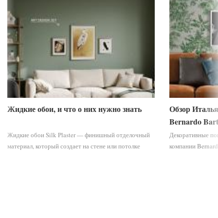
Жидкие обои, и что о них нужно знать
Обзор Италья
Bernardo Bart
Жидкие обои Silk Plaster — финишный отделочный
Декоративные по
материал, который создает на стене или потолке
компании Bernard
бесшовное покрытие. В зависимости от вида жидких
созданы для сов
обоев покрытие получается гладким или рельефным,
изысканы, в них
мягким, ...
этнические мотивы